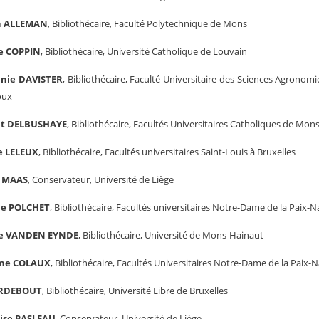
n ALLEMAN
, Bibliothécaire, Faculté Polytechnique de Mons
e COPPIN
, Bibliothécaire, Université Catholique de Louvain
nie DAVISTER
, Bibliothécaire, Faculté Universitaire des Sciences Agronom
oux
ut DELBUSHAYE
, Bibliothécaire, Facultés Universitaires Catholiques de Mon
te LELEUX
, Bibliothécaire, Facultés universitaires Saint-Louis à Bruxelles
l MAAS
, Conservateur, Université de Liège
ne POLCHET
, Bibliothécaire, Facultés universitaires Notre-Dame de la Paix-
le VANDEN EYNDE
, Bibliothécaire, Université de Mons-Hainaut
ine COLAUX
, Bibliothécaire, Facultés Universitaires Notre-Dame de la Paix
ERDEBOUT
, Bibliothécaire, Université Libre de Bruxelles
ise PASLEAU
, Conservateur, Université de Liège