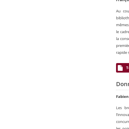
Au cou
biblio
mêmes c
le cadr
la cons
premièr
rapide 
T
Donn
Fabie
Les br
l’innov
concurr
les poi