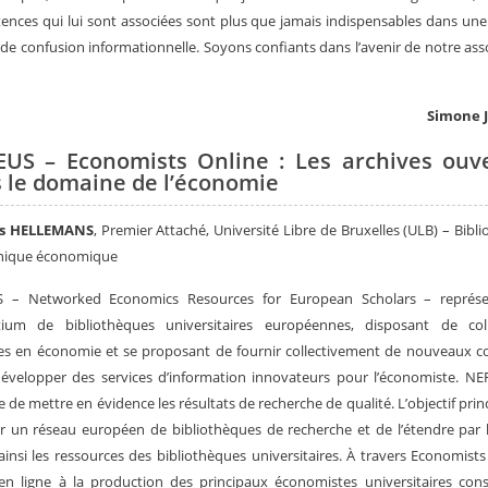
nces qui lui sont associées sont plus que jamais in­dispensables dans une
de confu­sion informationnelle. Soyons confiants dans l’avenir de notre ass
Simone 
US – Economists Online : Les archives ouv
 le domaine de l’économie
es HELLEMANS
, Premier Attaché, Université Libre de Bruxelles (ULB) – Bibl
onique économique
 – Networked Economics Resources for European Scholars – représ
tium de bibliothèques universitaires européennes, disposant de coll
es en économie et se proposant de fournir collectivement de nouveaux c
évelopper des services d’information innovateurs pour l’économiste. N
 de mettre en évidence les résultats de recherche de qualité. L’objectif princ
r un réseau européen de bibliothèques de recherche et de l’étendre par l
 ainsi les ressources des bibliothèques universitaires. À travers Economists
 en ligne à la production des principaux économistes universitaires cons