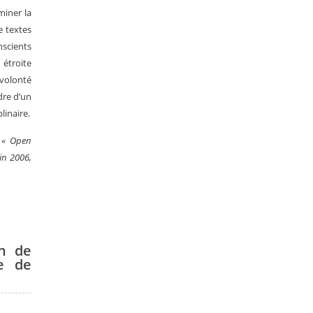
miner la
e textes
nscients
 étroite
 volonté
dre d’un
linaire.
e « Open
in 2006,
on de
e de