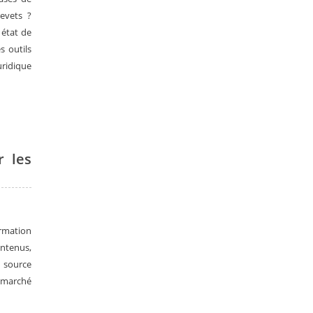
revets ?
état de
s outils
uridique
r les
ormation
ontenus,
e source
e marché