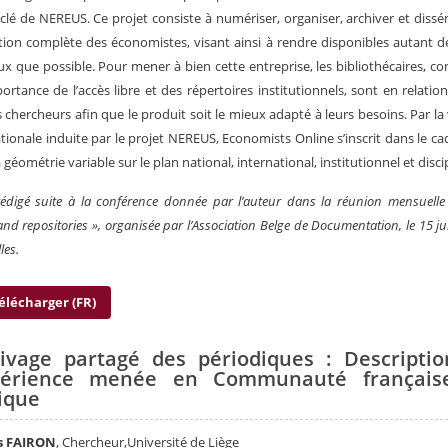
 clé de NEREUS. Ce projet consiste à numériser, organiser, archiver et dissé
ion complète des économistes, visant ainsi à rendre disponibles autant d
ux que possible. Pour mener à bien cette entreprise, les bibliothécaires, co
portance de l’accès libre et des répertoires institutionnels, sont en relation
s chercheurs afin que le produit soit le mieux adapté à leurs besoins. Par la
tionale induite par le projet NEREUS, Economists Online s’inscrit dans le ca
 géométrie variable sur le plan national, international, institutionnel et discip
 rédigé suite à la conférence donnée par l’auteur dans la réunion mensuell
and repositories », organisée par l’Association Belge de Documentation, le 15 ju
les.
élécharger (FR)
ivage partagé des périodiques : Descripti
xpérience menée en Communauté français
ique
s FAIRON
, Chercheur,Université de Liège