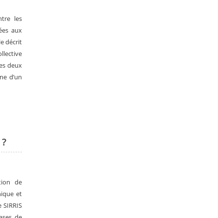
tre les
ées aux
e décrit
llective
des deux
gne d’un
 ?
tion de
nique et
e SIRRIS
bases de