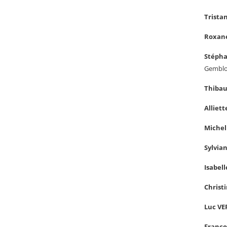
Trista
Roxan
Stépha
Gembl
Thiba
Alliet
Miche
Sylvia
Isabel
Christ
Luc V
Franço