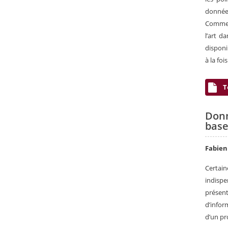
données
Commen
l’art d
disponi
à la fo
T
Donn
base
Fabie
Certain
indispe
présent
d’infor
d’un pr