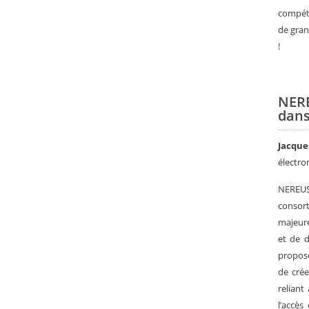
compéte
de gran
!
NERE
dans
Jacqu
électr
NEREUS
consor
majeur
et de d
propose
de crée
reliant
l’accès