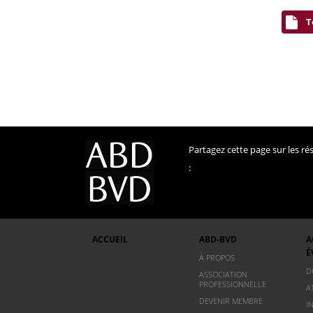
T
Partagez cette page sur les r
:
ACCUEIL
ABD-BVD
A
É
À PROPOS
D
ASSOCIATION
PROFESSIONNELLE
A
DEVENIR MEMBRE
I