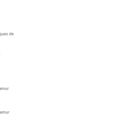
iques de
s
Namur
-Namur