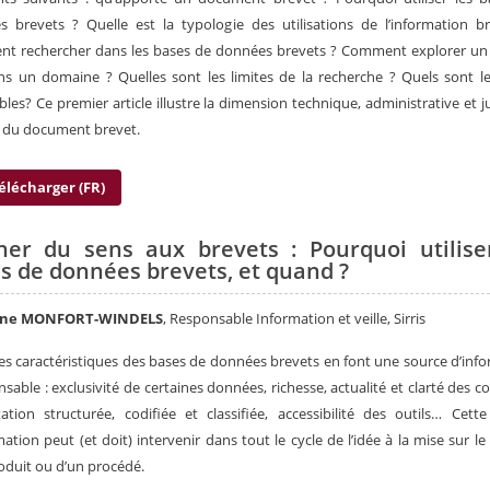
 brevets ? Quelle est la typologie des utilisations de l’information b
t rechercher dans les bases de données brevets ? Comment explorer un 
ans un domaine ? Quelles sont les limites de la recherche ? Quels sont le
bles? Ce premier article illustre la dimension technique, administrative et j
is du document brevet.
élécharger (FR)
er du sens aux brevets : Pourquoi utilise
s de données brevets, et quand ?
nne MONFORT-WINDELS
, Responsable Information et veille, Sirris
es caractéristiques des bases de données brevets en font une source d’inf
nsable : exclusivité de certaines données, richesse, actualité et clarté des c
ation structurée, codifiée et classifiée, accessibilité des outils… Cett
mation peut (et doit) intervenir dans tout le cycle de l’idée à la mise sur l
oduit ou d’un procédé.