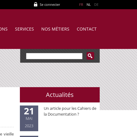
Se connecter
FR
NL
DE
IONS
SERVICES
NOS MÉTIERS
CONTACT
Actualités
21
Un article pour les Cahiers de
la Documentation ?
MAI
2023
 vieille