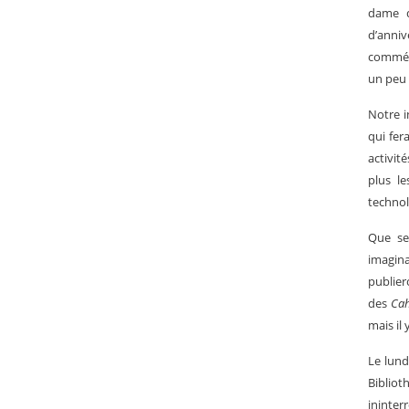
dame q
d’anniv
commémo
un peu p
Notre i
qui fer
activit
plus l
technol
Que se
imagin
publier
des
Cah
mais il 
Le lund
Biblio­
ininter