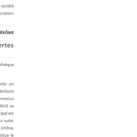
 société
ociation
JÉRÔME
ertes
iothèque
ente un
ections
ontenus
EREUS se
ipal est
a suite,
 Online,
titue le