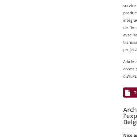
service
product
intégra
de l’im
avec le
transna
projet à
Article
access 
à Bruxel
T
Arch
l’e
Belg
Nicola