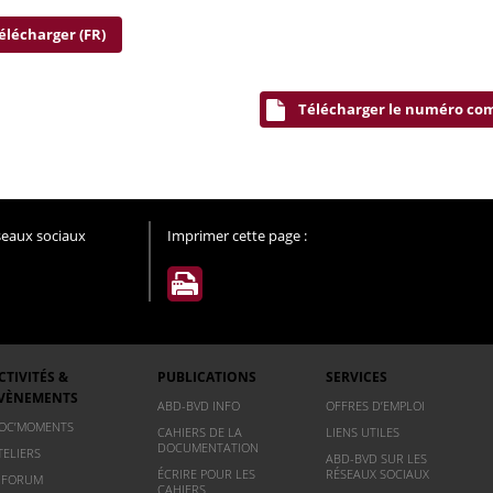
élécharger (FR)
Télécharger le numéro co
éseaux sociaux
Imprimer cette page :
CTIVITÉS &
PUBLICATIONS
SERVICES
VÈNEMENTS
ABD-BVD INFO
OFFRES D’EMPLOI
OC’MOMENTS
CAHIERS DE LA
LIENS UTILES
DOCUMENTATION
TELIERS
ABD-BVD SUR LES
ÉCRIRE POUR LES
RÉSEAUX SOCIAUX
NFORUM
CAHIERS