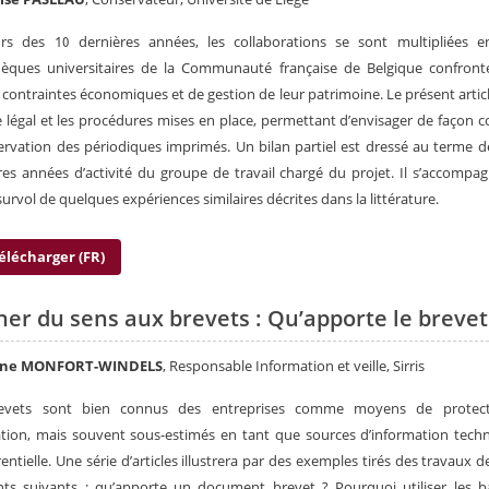
rs des 10 dernières années, les collaborations se sont multipliées en
thèques universitaires de la Communauté française de Belgique confront
ontraintes économiques et de gestion de leur patrimoine. Le présent articl
e légal et les procédures mises en place, permettant d’envisager de façon co
ervation des périodiques imprimés. Un bilan partiel est dressé au terme 
es années d’activité du groupe de travail chargé du projet. Il s’accompa
survol de quelques expériences similaires décrites dans la littérature.
élécharger (FR)
er du sens aux brevets : Qu’apporte le brevet
nne MONFORT-WINDELS
, Responsable Information et veille, Sirris
evets sont bien connus des entreprises comme moyens de protec
ation, mais souvent sous-estimés en tant que sources d’information tech
entielle. Une série d’articles illustrera par des exemples tirés des travaux d
nts suivants : qu’apporte un document brevet ? Pourquoi utiliser les 