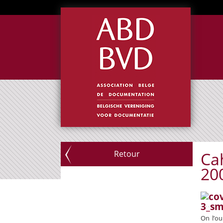
Retour
Ca
20
On l’ou