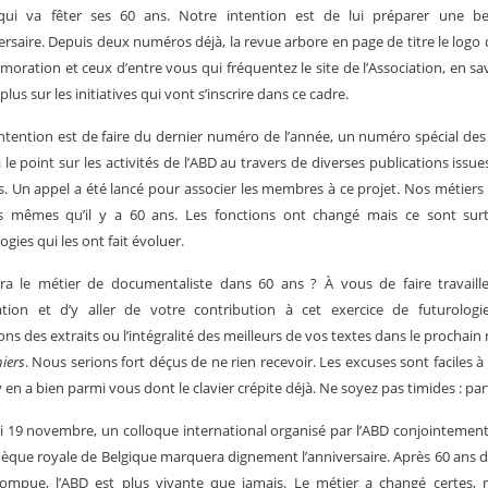
ui va fêter ses 60 ans. Notre intention est de lui préparer une bel
ersaire. Depuis deux numéros déjà, la revue arbore en page de titre le logo 
ration et ceux d’entre vous qui fréquentez le site de l’Associa­tion, en sa
lus sur les initiatives qui vont s’inscrire dans ce cadre.
ntention est de faire du dernier numéro de l’année, un numéro spécial de
a le point sur les activités de l’ABD au travers de diverses publications issue
és. Un appel a été lancé pour associer les membres à ce projet. Nos métiers
es mêmes qu’il y a 60 ans. Les fonctions ont changé mais ce sont surt
ogies qui les ont fait évoluer.
ra le métier de documentaliste dans 60 ans ? À vous de faire travaille
ation et d’y aller de votre contribution à cet exercice de futurologi
ons des extraits ou l’intégralité des meilleurs de vos textes dans le prochai
iers
. Nous serions fort déçus de ne rien recevoir. Les excuses sont fa­ciles à
y en a bien parmi vous dont le clavier crépite déjà. Ne soyez pas timi­des : par
i 19 novembre, un colloque international organisé par l’ABD conjointement
thèque royale de Belgique marquera dignement l’anniversaire. Après 60 ans d’
­rompue, l’ABD est plus vivante que jamais. Le métier a changé certes, 