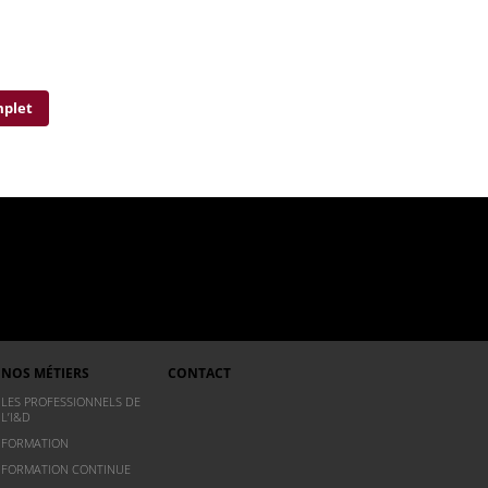
mplet
NOS MÉTIERS
CONTACT
LES PROFESSIONNELS DE
L’I&D
FORMATION
FORMATION CONTINUE