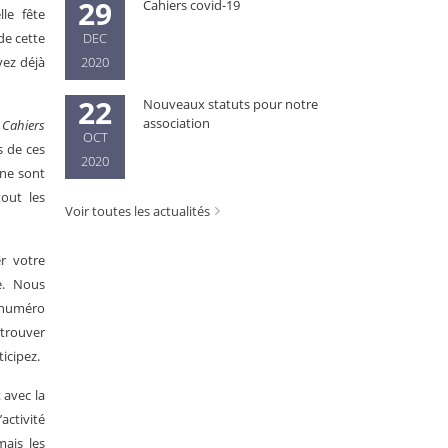
29
Cahiers covid-19
le fête
de cette
DEC
vez déjà
2020
22
Nouveaux statuts pour notre
association
s
Cahiers
OCT
s de ces
2020
 ne sont
out les
Voir toutes les actualités
r votre
e. Nous
n numéro
 trouver
ticipez.
 avec la
activité
mais les