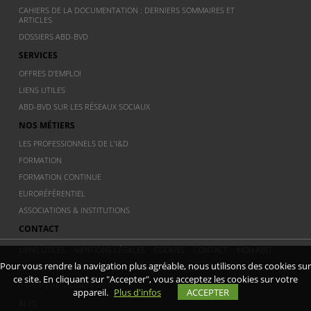
CAHIERS DE LA DOCUMENTATION : DERNIERS SOMMAIRES ET
ARTICLES
DOSSIERS ABD-BVD
SERVICES
OFFRES D’EMPLOI
LIENS UTILES
ABD-BVD SUR LES RÉSEAUX SOCIAUX
NOS MÉTIERS
LES PROFESSIONNELS DE L’I&D
FORMATION
FORMATION CONTINUE
EURORÉFÉRENTIEL
ASSOCIATIONS & INSTITUTIONS
CONTACT
LIENS UTILES
MENTIONS LÉGALES
COOKIES
CONTACT
MON ABD
Pour vous rendre la navigation plus agréable, nous utilisons des cookies sur
© 2011 ABD BVD - Association Belge de documentation - Dernière
ce site. En cliquant sur "Accepter", vous acceptez les cookies sur votre
mise à jour Octobre 2016 -
appareil.
Plus d'infos
ACCEPTER
ALYS