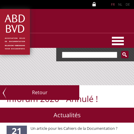
FR
NL
DE
Retour
Inforum 2020 - Annulé !
Actualités
21
Un article pour les Cahiers de la Documentation ?