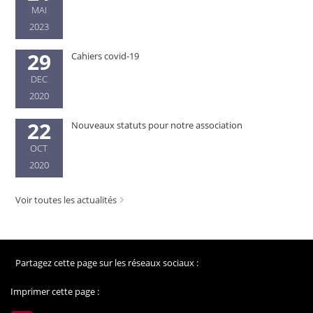
MAI
2023
29
Cahiers covid-19
DEC
2020
22
Nouveaux statuts pour notre association
OCT
2020
Voir toutes les actualités
Partagez cette page sur les réseaux sociaux :
Imprimer cette page :