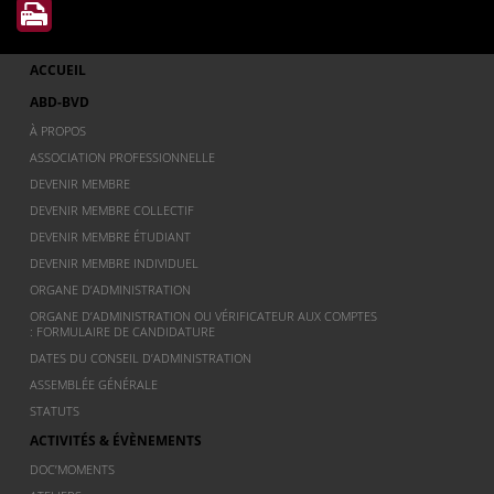
ACCUEIL
ABD-BVD
À PROPOS
ASSOCIATION PROFESSIONNELLE
DEVENIR MEMBRE
DEVENIR MEMBRE COLLECTIF
DEVENIR MEMBRE ÉTUDIANT
DEVENIR MEMBRE INDIVIDUEL
ORGANE D’ADMINISTRATION
ORGANE D’ADMINISTRATION OU VÉRIFICATEUR AUX COMPTES
: FORMULAIRE DE CANDIDATURE
DATES DU CONSEIL D’ADMINISTRATION
ASSEMBLÉE GÉNÉRALE
STATUTS
ACTIVITÉS & ÉVÈNEMENTS
DOC’MOMENTS