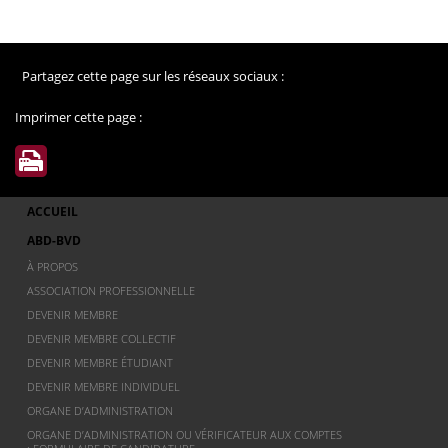
Partagez cette page sur les réseaux sociaux :
Imprimer cette page :
ACCUEIL
ABD-BVD
À PROPOS
ASSOCIATION PROFESSIONNELLE
DEVENIR MEMBRE
DEVENIR MEMBRE COLLECTIF
DEVENIR MEMBRE ÉTUDIANT
DEVENIR MEMBRE INDIVIDUEL
ORGANE D’ADMINISTRATION
ORGANE D’ADMINISTRATION OU VÉRIFICATEUR AUX COMPTES