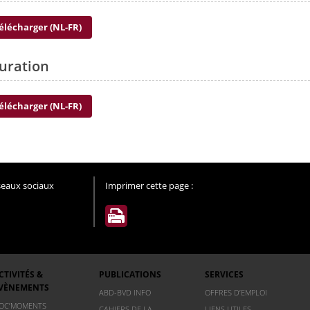
élécharger (NL-FR)
uration
élécharger (NL-FR)
éseaux sociaux
Imprimer cette page :
CTIVITÉS &
PUBLICATIONS
SERVICES
VÈNEMENTS
ABD-BVD INFO
OFFRES D’EMPLOI
OC’MOMENTS
CAHIERS DE LA
LIENS UTILES