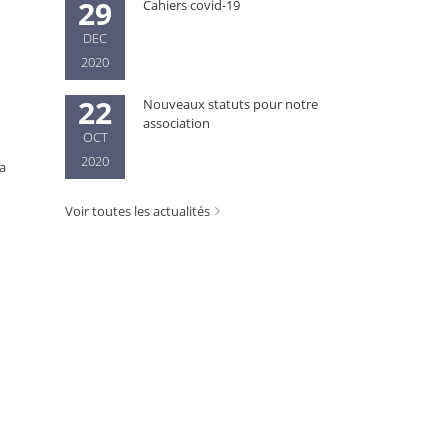
29
Cahiers covid-19
DEC
2020
22
Nouveaux statuts pour notre
association
OCT
2020
ra
Voir toutes les actualités