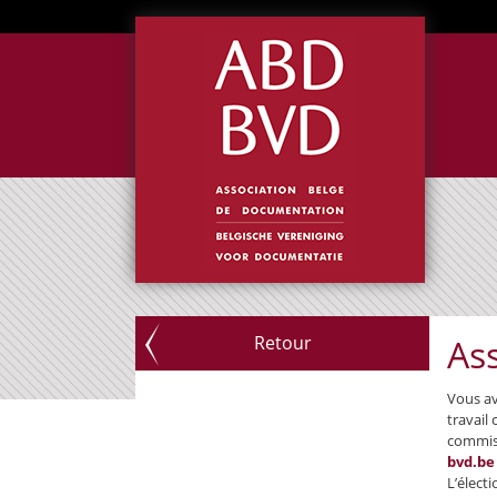
Retour
As
Vous av
travail
commiss
bvd.be
L’élect