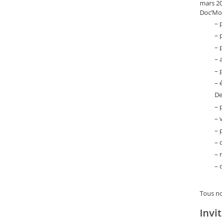
mars 20
Doc’Mom
– 
– 
– 
– 
– 
– 
De
– 
– 
– 
– 
– 
– 
​Tous n
Invi