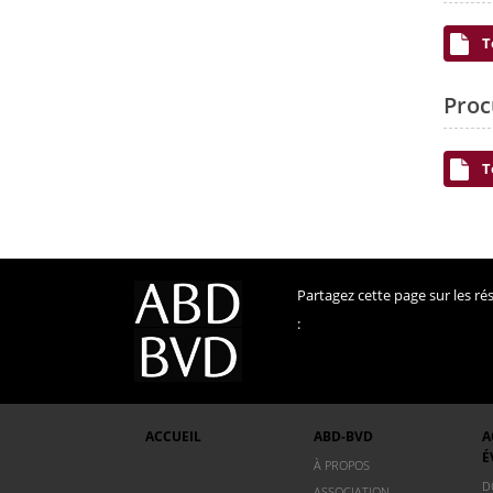
T
Proc
T
Partagez cette page sur les r
:
ACCUEIL
ABD-BVD
A
É
À PROPOS
D
ASSOCIATION