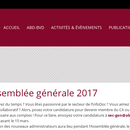
ACCUEIL
ABD-BVD
ACTIVITÉS & ÉVÈNEMENTS
PUBLICAT
semblée générale 2017
ez du temps ?​ ​V​ous êtes passionné par le secteur de l’InfoDoc ? Vous aimez 
 collaboratif ? Alors, posez votre candidature pour devenir membre du CA ou
aire aux comptes ! Pour ce faire, envoyez votre candidature à
sec-gen@ab
avant le 15 mars.
ion des nouveaux administrateurs aura lieu pendant l’Assemblée générale, le