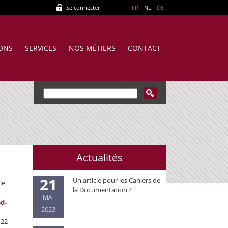
Se connecter
FR
NL
DE
IONS
SERVICES
NOS MÉTIERS
CONTACT
Actualités
21
Un article pour les Cahiers de
le
la Documentation ?
MAI
d-
2023
 22