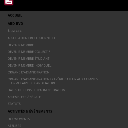
ACCUEIL
ABD-BVD
À PROPOS
ASSOCIATION PROFESSIONNELLE
DEVENIR MEMBRE
DEVENIR MEMBRE COLLECTIF
DEVENIR MEMBRE ÉTUDIANT
DEVENIR MEMBRE INDIVIDUEL
ORGANE D’ADMINISTRATION
ORGANE D’ADMINISTRATION OU VÉRIFICATEUR AUX COMPTES
: FORMULAIRE DE CANDIDATURE
DATES DU CONSEIL D’ADMINISTRATION
ASSEMBLÉE GÉNÉRALE
STATUTS
ACTIVITÉS & ÉVÈNEMENTS
DOC’MOMENTS
ATELIERS