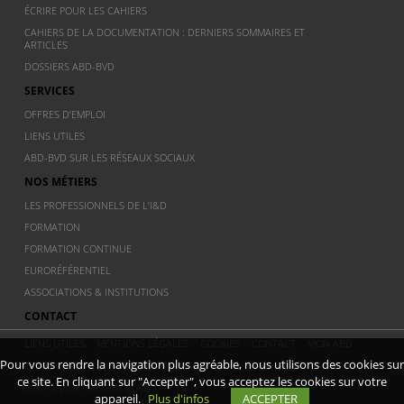
ÉCRIRE POUR LES CAHIERS
CAHIERS DE LA DOCUMENTATION : DERNIERS SOMMAIRES ET
ARTICLES
DOSSIERS ABD-BVD
SERVICES
OFFRES D’EMPLOI
LIENS UTILES
ABD-BVD SUR LES RÉSEAUX SOCIAUX
NOS MÉTIERS
LES PROFESSIONNELS DE L’I&D
FORMATION
FORMATION CONTINUE
EURORÉFÉRENTIEL
ASSOCIATIONS & INSTITUTIONS
CONTACT
LIENS UTILES
MENTIONS LÉGALES
COOKIES
CONTACT
MON ABD
Pour vous rendre la navigation plus agréable, nous utilisons des cookies sur
© 2011 ABD BVD - Association Belge de documentation - Dernière
ce site. En cliquant sur "Accepter", vous acceptez les cookies sur votre
mise à jour Octobre 2016 -
appareil.
Plus d'infos
ACCEPTER