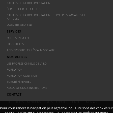
CAHIERS DE LA DOCUMENTATION
ÉCRIRE POUR LES CAHIERS
CAHIERS DE LA DOCUMENTATION : DERNIERS SOMMAIRES ET
ARTICLES
DOSSIERS ABD-BVD
SERVICES
OFFRES D’EMPLOI
LIENS UTILES
ABD-BVD SUR LES RÉSEAUX SOCIAUX
NOS MÉTIERS
LES PROFESSIONNELS DE L’I&D
FORMATION
FORMATION CONTINUE
EURORÉFÉRENTIEL
ASSOCIATIONS & INSTITUTIONS
CONTACT
LIENS UTILES
MENTIONS LÉGALES
COOKIES
CONTACT
MON ABD
Pour vous rendre la navigation plus agréable, nous utilisons des cookies sur
© 2011 ABD BVD - Association Belge de documentation - Dernière
ce site. En cliquant sur "Accepter", vous acceptez les cookies sur votre