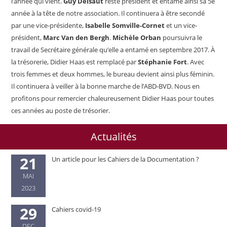
l’année qui vient.
Guy Delsaut
reste président et entame ainsi sa 5
e
année à la tête de notre association. Il continuera à être secondé
par une vice-présidente,
Isabelle Somville-Cornet
et un vice-
président,
Marc Van den Bergh
.
Michèle Orban
poursuivra le
travail de Secrétaire générale qu’elle a entamé en septembre 2017. À
la trésorerie, Didier Haas est remplacé par
Stéphanie Fort
. Avec
trois femmes et deux hommes, le bureau devient ainsi plus féminin.
Il continuera à veiller à la bonne marche de l’ABD-BVD. Nous en
profitons pour remercier chaleureusement Didier Haas pour toutes
ces années au poste de trésorier.
Actualités
21
Un article pour les Cahiers de la Documentation ?
MAI
2023
29
Cahiers covid-19
DEC