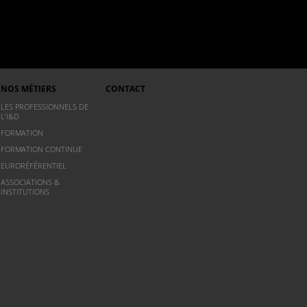
NOS MÉTIERS
CONTACT
LES PROFESSIONNELS DE
L’I&D
FORMATION
FORMATION CONTINUE
EURORÉFÉRENTIEL
ASSOCIATIONS &
INSTITUTIONS