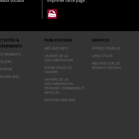
éseaux sociaux
Imprimer cette page :
CTIVITÉS &
PUBLICATIONS
SERVICES
VÈNEMENTS
ABD-BVD INFO
OFFRES D’EMPLOI
OC’MOMENTS
CAHIERS DE LA
LIENS UTILES
DOCUMENTATION
TELIERS
ABD-BVD SUR LES
ÉCRIRE POUR LES
RÉSEAUX SOCIAUX
NFORUM
CAHIERS
RIX ABD-BVD
CAHIERS DE LA
DOCUMENTATION :
DERNIERS SOMMAIRES ET
ARTICLES
DOSSIERS ABD-BVD