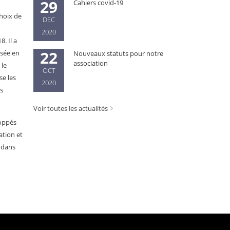
29
Cahiers covid-19
choix de
DEC
2020
. Il a
22
isée en
Nouveaux statuts pour notre
association
 le
OCT
se les
2020
es
Voir toutes les actualités
loppés
ation et
 dans