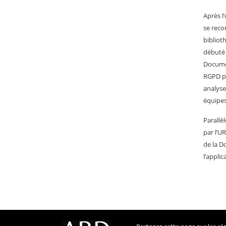
Après l
se reco
bibliot
débuté 
Documen
RGPD po
analyse
équipes
Parallè
par l’U
de la D
l’appli