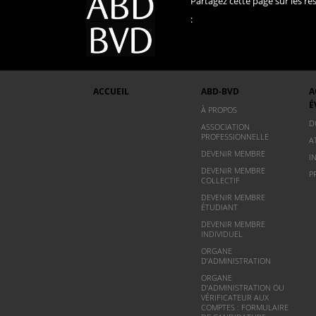
Partagez cette page sur les r
:
ACCUEIL
ABD-BVD
A
É
À PROPOS
D
ASSOCIATION
PROFESSIONNELLE
A
DEVENIR MEMBRE
I
DEVENIR MEMBRE
P
COLLECTIF
DEVENIR MEMBRE
ÉTUDIANT
DEVENIR MEMBRE
INDIVIDUEL
ORGANE
D’ADMINISTRATION
ORGANE
D’ADMINISTRATION OU
VÉRIFICATEUR AUX
COMPTES : FORMULAIRE