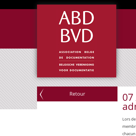
Retour
07
ad
Lors de
membres
chacun