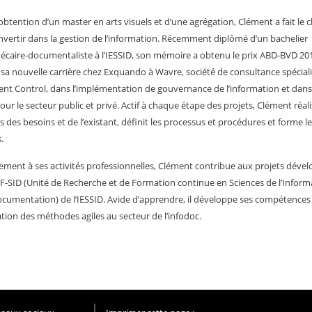
’obtention d’un master en arts visuels et d’une agrégation, Clément a fait le 
nvertir dans la gestion de l’information. Récemment diplômé d’un bachelier
hécaire-documentaliste à l’IESSID, son mémoire a obtenu le prix ABD-BVD 2018
sa nouvelle carrière chez Exquando à Wavre, société de consultance spécial
t Control, dans l’implémentation de gouvernance de l’information et dans
ur le secteur public et privé. Actif à chaque étape des projets, Clément réali
s des besoins et de l’existant, définit les processus et procédures et forme l
.
lement à ses activités professionnelles, Clément contribue aux projets déve
RF-SID (Unité de Recherche et de Formation continue en Sciences de l’Inform
ocumentation) de l’IESSID. Avide d’apprendre, il développe ses compétences
cation des méthodes agiles au secteur de l’infodoc.