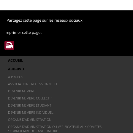
Partagez cette page sur les réseaux sociaux :
Imprimer cette page :
ACCUEIL
ABD-BVD
À PROPOS
ASSOCIATION PROFESSIONNELLE
DEVENIR MEMBRE
DEVENIR MEMBRE COLLECTIF
DEVENIR MEMBRE ÉTUDIANT
DEVENIR MEMBRE INDIVIDUEL
ORGANE D’ADMINISTRATION
ORGANE D’ADMINISTRATION OU VÉRIFICATEUR AUX COMPTES
: FORMULAIRE DE CANDIDATURE