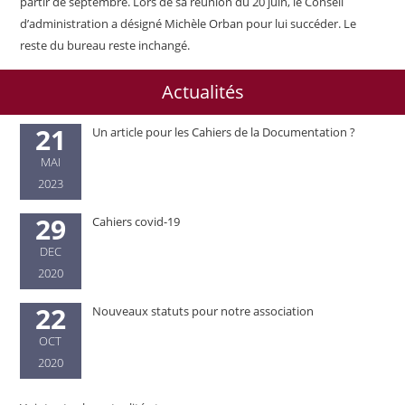
partir de septembre. Lors de sa réunion du 20 juin, le Conseil
d’administration a désigné Michèle Orban pour lui succéder. Le
reste du bureau reste inchangé.
Actualités
21
Un article pour les Cahiers de la Documentation ?
MAI
2023
29
Cahiers covid-19
DEC
2020
22
Nouveaux statuts pour notre association
OCT
2020