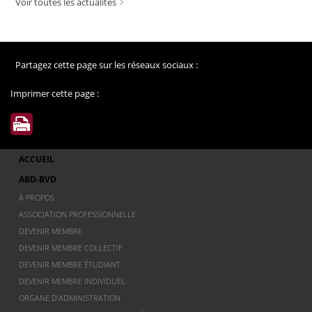
Voir toutes les actualités
Partagez cette page sur les réseaux sociaux :
Imprimer cette page :
ACCUEIL
ABD-BVD
À PROPOS
ASSOCIATION PROFESSIONNELLE
DEVENIR MEMBRE
DEVENIR MEMBRE COLLECTIF
DEVENIR MEMBRE ÉTUDIANT
DEVENIR MEMBRE INDIVIDUEL
ORGANE D’ADMINISTRATION