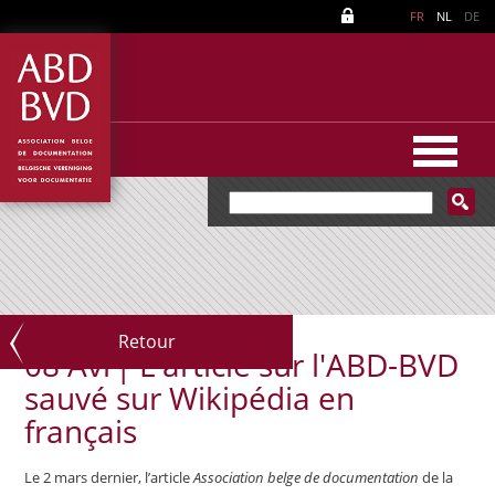
FR
NL
DE
Retour
08 Avr|
L'article sur l'ABD-BVD
sauvé sur Wikipédia en
français
Le 2 mars dernier, l’article
Association belge de documentation
de la