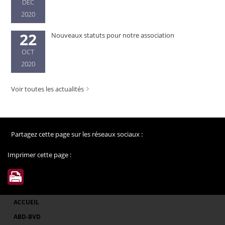
DEC
2020
22
Nouveaux statuts pour notre association
OCT
2020
Voir toutes les actualités
Partagez cette page sur les réseaux sociaux :
Imprimer cette page :
ACCUEIL
ABD-BVD