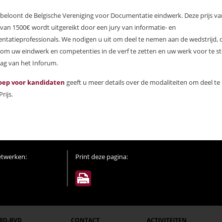
r beloont de Belgische Vereniging voor Documentatie eindwerk. Deze prijs v
van 1500€ wordt uitgereikt door een jury van informatie- en
tatieprofessionals. We nodigen u uit om deel te nemen aan de wedstrijd, 
 om uw eindwerk en competenties in de verf te zetten en uw werk voor te st
ag van het Inforum.
oep voor kandidaten
geeft u meer details over de modaliteiten om deel t
rijs.
etwerken:
Print deze pagina:
BD-BVD
CONTACT
ACTIVITEITEN