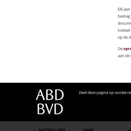
Elk jaa
bedrag 
documen
toelaat
op de d
De
opr
aan de P
Deel deze pagina op sociale n
NUTTIGE LINKS
HOME
A