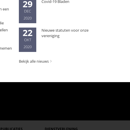
29
Covid-19 Bladen
an een
DEC
2020
die
22
ellen
Nieuwe statuten voor onze
vereniging
OKT
2020
e nemen
Bekijk alle nieuws
PUBLICATIES
DIENSTVERLENING