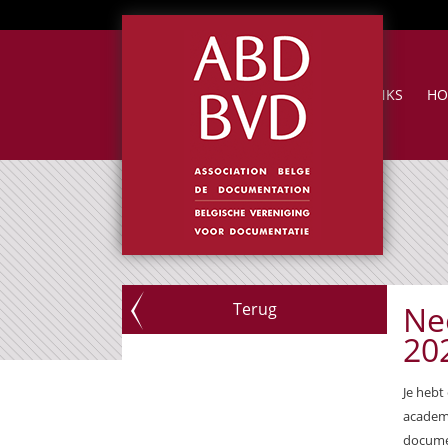
NUTTIGE LINKS
HO
Terug
Ne
20
Je hebt
academi
docume