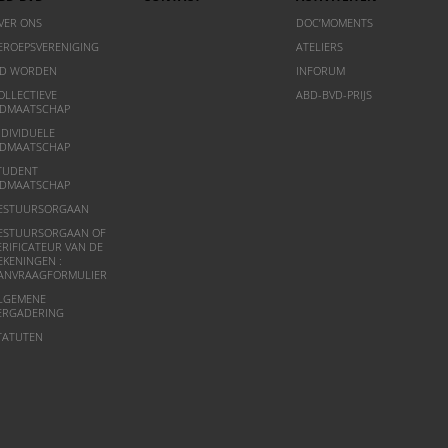
VER ONS
DOC’MOMENTS
EROEPSVERENIGING
ATELIERS
ID WORDEN
INFORUM
OLLECTIEVE
ABD-BVD-PRIJS
IDMAATSCHAP
NDIVIDUELE
IDMAATSCHAP
TUDENT
IDMAATSCHAP
ESTUURSORGAAN
ESTUURSORGAAN OF
ERIFICATEUR VAN DE
EKENINGEN :
ANVRAAGFORMULIER
LGEMENE
ERGADERING
TATUTEN