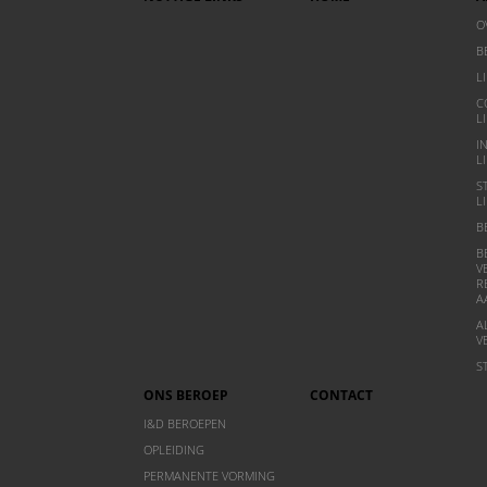
O
B
L
C
L
I
L
S
L
B
B
V
R
A
A
V
S
ONS BEROEP
CONTACT
I&D BEROEPEN
OPLEIDING
PERMANENTE VORMING