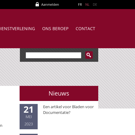
Aanmelden
FR
NL
DE
IENSTVERLENING
ONS BEROEP
CONTACT
Nieuws
21
Een artikel voor Bladen voor
Documentatie?
MEI
2023
en