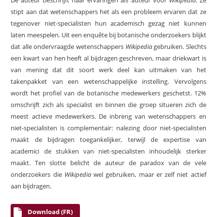
De auteur beschrijft haar ervaringen als auteur voor
Wikipedia
. Ze
stipt aan dat wetenschappers het als een probleem ervaren dat ze
tegenover niet-specialisten hun academisch gezag niet kunnen
laten meespelen. Uit een enquête bij botanische onderzoekers blijkt
dat alle ondervraagde wetenschappers
Wikipedia
gebruiken. Slechts
een kwart van hen heeft al bijdragen geschreven, maar driekwart is
van mening dat dit soort werk deel kan uitmaken van het
takenpakket van een wetenschappelijke instelling. Vervolgens
wordt het profiel van de botanische medewerkers geschetst. 12%
omschrijft zich als specialist en binnen die groep situeren zich de
meest actieve medewerkers. De inbreng van wetenschappers en
niet-specialisten is complementair: nalezing door niet-specialisten
maakt de bijdragen toegankelijker, terwijl de expertise van
academici de stukken van niet-specialisten inhoudelijk sterker
maakt. Ten slotte belicht de auteur de paradox van de vele
onderzoekers die
Wikipedia
wel gebruiken, maar er zelf niet actief
aan bijdragen.
Download (FR)