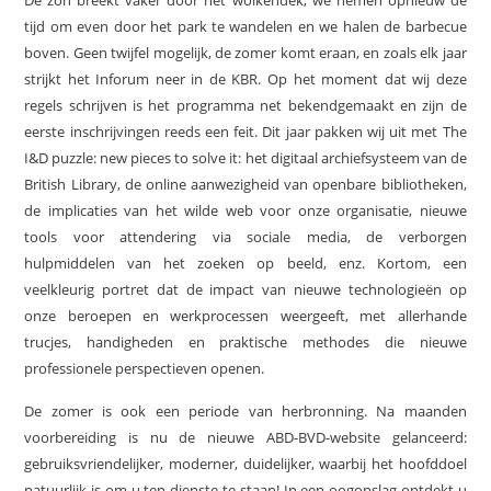
De zon breekt vaker door het wolkendek, we nemen opnieuw de
tijd om even door het park te wandelen en we halen de barbecue
boven. Geen twijfel mogelijk, de zomer komt eraan, en zoals elk jaar
strijkt het Inforum neer in de KBR. Op het moment dat wij deze
regels schrijven is het programma net bekendgemaakt en zijn de
eerste inschrijvingen reeds een feit. Dit jaar pakken wij uit met The
I&D puzzle: new pieces to solve it: het digitaal archiefsysteem van de
British Library, de online aanwezigheid van openbare bibliotheken,
de implicaties van het wilde web voor onze organisatie, nieuwe
tools voor attendering via sociale media, de verborgen
hulpmiddelen van het zoeken op beeld, enz. Kortom, een
veelkleurig portret dat de impact van nieuwe technologieën op
onze beroepen en werkprocessen weergeeft, met allerhande
trucjes, handigheden en praktische methodes die nieuwe
professionele perspectieven openen.
De zomer is ook een periode van herbronning. Na maanden
voorbereiding is nu de nieuwe ABD-BVD-website gelanceerd:
gebruiksvriendelijker, moderner, duidelijker, waarbij het hoofddoel
natuurlijk is om u ten dienste te staan! In een oogopslag ontdekt u