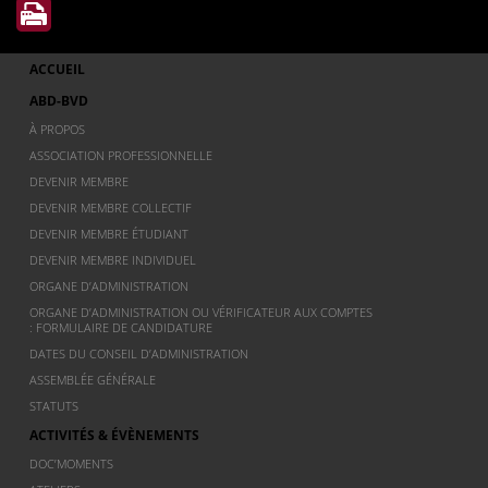
ACCUEIL
ABD-BVD
À PROPOS
ASSOCIATION PROFESSIONNELLE
DEVENIR MEMBRE
DEVENIR MEMBRE COLLECTIF
DEVENIR MEMBRE ÉTUDIANT
DEVENIR MEMBRE INDIVIDUEL
ORGANE D’ADMINISTRATION
ORGANE D’ADMINISTRATION OU VÉRIFICATEUR AUX COMPTES
: FORMULAIRE DE CANDIDATURE
DATES DU CONSEIL D’ADMINISTRATION
ASSEMBLÉE GÉNÉRALE
STATUTS
ACTIVITÉS & ÉVÈNEMENTS
DOC’MOMENTS