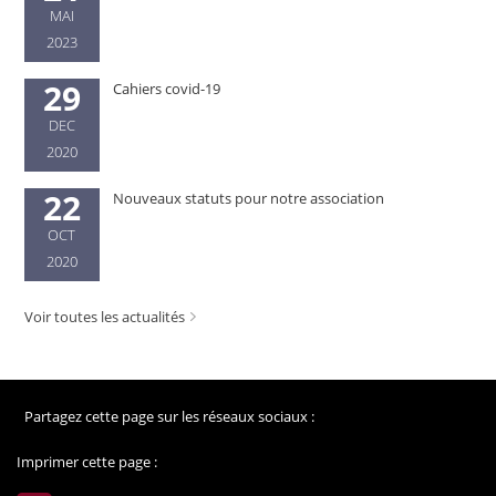
MAI
2023
29
Cahiers covid-19
DEC
2020
22
Nouveaux statuts pour notre association
OCT
2020
Voir toutes les actualités
Partagez cette page sur les réseaux sociaux :
Imprimer cette page :