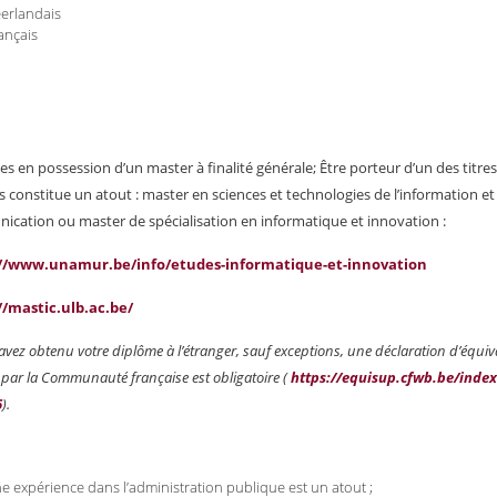
erlandais
ançais
es en possession d’un master à finalité générale;
Être porteur d’un des titres
s constitue un atout : master en sciences et technologies de l’information et 
cation ou master de spécialisation en informatique et innovation :
://www.unamur.be/info/etudes-informatique-et-innovation
//mastic.ulb.ac.be/
avez obtenu votre diplôme à l’étranger, sauf exceptions, une déclaration d’équi
e par la Communauté française est obligatoire (
https://equisup.cfwb.be/inde
6
).
e expérience dans l’administration publique est un atout ;