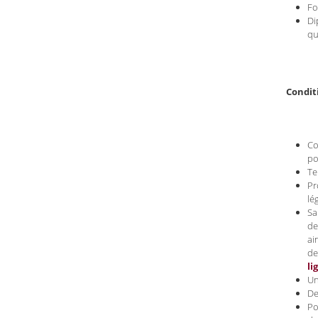
Fo
Di
qu
Condit
Co
po
Te
Pr
lé
Sa
de
ai
de
li
Un
De
Po