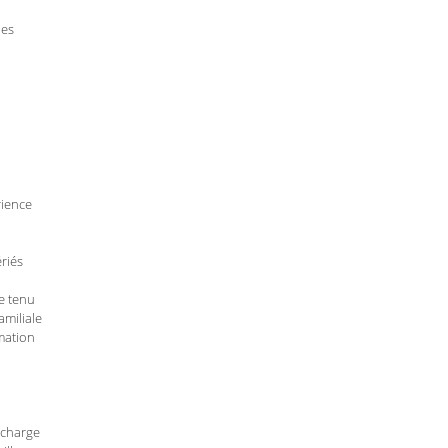
des
rience
ériés
e tenu
amiliale
imation
n charge