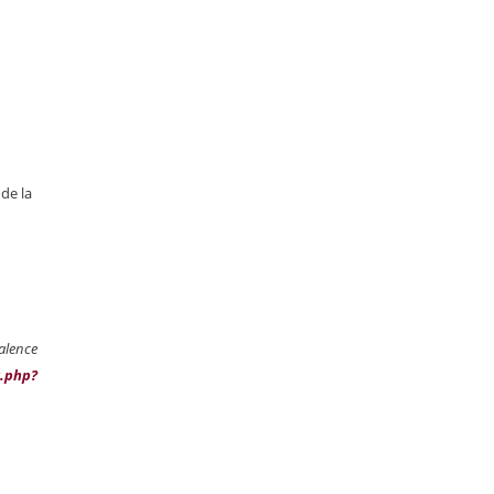
de la
valence
x.php?