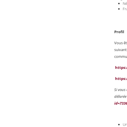
Né
Fr
Profil
Vous êt
suivant
communi
https
https:
Si vous 
délivré
id=733
Un