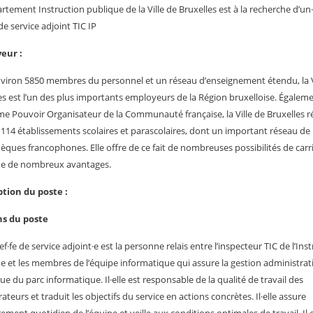
rtement Instruction publique de la Ville de Bruxelles est à la recherche d’un
de service adjoint TIC IP
eur :
viron 5850 membres du personnel et un réseau d’enseignement étendu, la V
es est l’un des plus importants employeurs de la Région bruxelloise. Égalem
e Pouvoir Organisateur de la Communauté française, la Ville de Bruxelles ré
 114 établissements scolaires et parascolaires, dont un important réseau de
hèques francophones. Elle offre de ce fait de nombreuses possibilités de carr
ue de nombreux avantages.
ption du poste :
ns du poste
ef·fe de service adjoint·e est la personne relais entre l’inspecteur TIC de l’Ins
e et les membres de l’équipe informatique qui assure la gestion administrat
ue du parc informatique. Il·elle est responsable de la qualité de travail des
ateurs et traduit les objectifs du service en actions concrètes. Il·elle assure