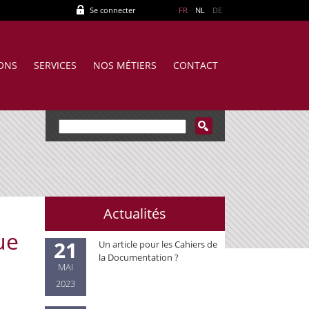
Se connecter
FR
NL
DE
IONS
SERVICES
NOS MÉTIERS
CONTACT
Actualités
ue
21
Un article pour les Cahiers de
la Documentation ?
MAI
2023