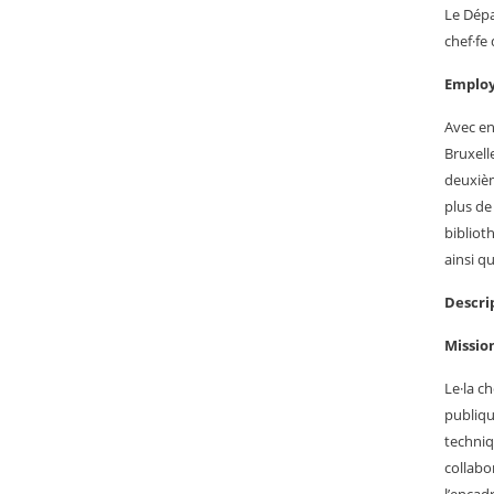
Le Dépa
chef·fe 
Employ
Avec en
Bruxell
deuxièm
plus de
bibliot
ainsi q
Descri
Missio
Le·la ch
publiqu
techniq
collabor