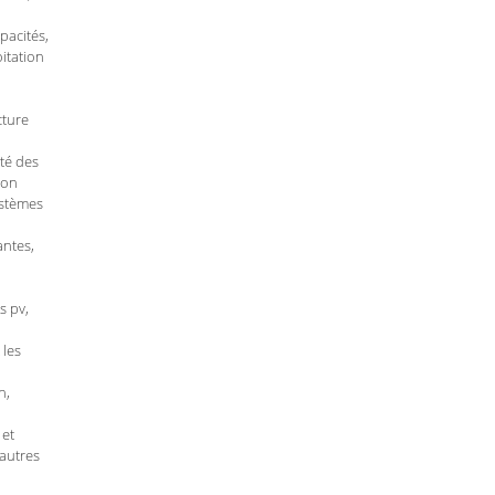
pacités,
itation
cture
ité des
ion
ystèmes
antes,
s pv,
 les
n,
 et
autres