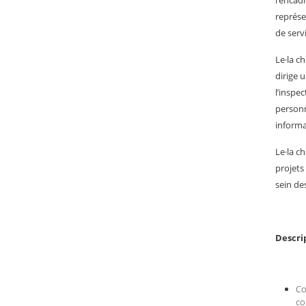
l’encad
représe
de serv
Le·la ch
dirige 
l’inspe
personn
informat
Le·la c
projets
sein de
Descri
Co
co