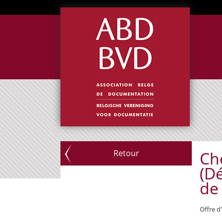
Retour
Che
(D
de 
Offre d