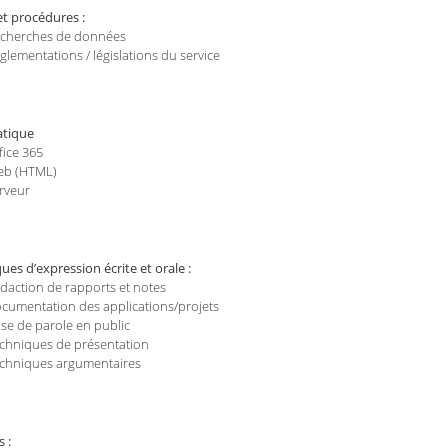
et procédures :
cherches de données
glementations / législations du service
atique
fice 365
b (HTML)
rveur
ues d’expression écrite et orale :
daction de rapports et notes
cumentation des applications/projets
ise de parole en public
chniques de présentation
chniques argumentaires
 :