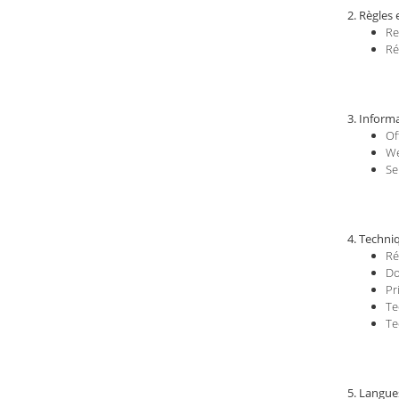
Règles 
Re
Ré
Inform
Of
We
Se
Techniq
Ré
Do
Pr
Te
Te
Langues