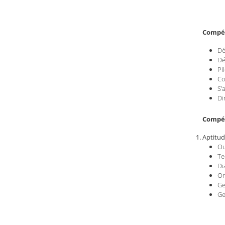
Compé
Dé
Dé
Pi
Co
S’
Di
Compé
Aptitud
Ou
Te
Di
Or
Ge
Ge