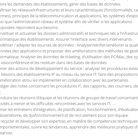
ivre les demandes des établissements, gérer des bases de données.
îtriser les réseaux/infrastructures et leurs caractéristiques (fonctionnalités, ca
rmes), principes de la télécommunication et applications, les systèmes d’explo
nsi que l’administration réseau et système afin de vérifier si les applications
oposées répondent aux besoins.
nstituer et actualiser les dossiers administratifs et techniques liés à l’infrastru
formatique des établissements. Assurer l’interface avec divers intervenants.
déliser / adapter les sources de données : Analyser/vérifier/améliorer la qual
nnées des applications et proposer des améliorations des méthodes de gest
formatique. Analyser les données de ticketing, d’utilisation des PC/Mac, des s
 visioconférence et les restituer dans des bases de données.
ner des actions de développement du service : analyser les procédures exist
s besoins des établissements IP au niveau du service IT; faire des propositions
amélioration et/ou les implémenter en collaboration avec les partenaires .
diger des notes concernant les procédures IT, des rapports, des courriers, de
.
nduire les réunions d’équipe et les réunions de groupe de travail concernant
tivités à mener et les difficultés rencontrées avec les services IT, …
ner les entretiens d’intégration, de planification, fonctionnement, d’évaluatio
absentéisme, de dysfonctionnement et de recrutement pour son équipe.
 recycler et développer son expertise, en matière de compétences techniques
mportementales, suivre les tendances, apprendre des meilleures pratiques d’
stances.