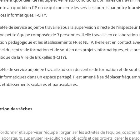
rement quotidien de l’équipe et veille aux conditions optimales de travail. Il·e
nte au quotidien l’IP en ce qui concerne les services fournis par notre fourni
ices informatiques, I-CITY.
ef·fe de service adjoint·e travaille sous la supervision directe de l’inspecteur 
une petite équipe composée de 3 personnes. Il·elle travaille en collaboration 
ction pédagogique et les établissements FR et NL IP. Il·elle est en contact avec
el du centre de formation et de soutien des projets informatiques, et le pre
ique de la Ville de Bruxelles (I-CITY).
hef·fe de service adjoint·e travaille au sein du centre de formation et de souti
 informatiques dans un espace partagé. Il est amené à se déplacer fréquem
s établissements scolaires et parascolaires.
ption des tâches
ordonner et superviser l’équipe : organiser les activités de l’équipe, coacher l
llaborateurs, superviser l’exécution des objectifs et des projets, gérer le pers