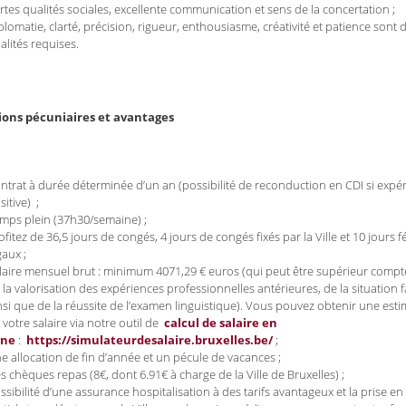
rtes qualités sociales, excellente communication et sens de la concertation ;
plomatie, clarté, précision, rigueur, enthousiasme, créativité et patience sont 
alités requises.
ions pécuniaires et avantages
ntrat à durée déterminée d’un an (possibilité de reconduction en CDI si expé
sitive) ;
mps plein (37h30/semaine) ;
ofitez de 36,5 jours de congés, 4 jours de congés fixés par la Ville et 10 jours f
gaux ;
laire mensuel brut : minimum 4071,29 € euros (qui peut être supérieur compt
 la valorisation des expériences professionnelles antérieures, de la situation f
nsi que de la réussite de l’examen linguistique). Vous pouvez obtenir une est
 votre salaire via notre outil de
calcul de salaire en
gne
:
https://simulateurdesalaire.bruxelles.be/
;
e allocation de fin d’année et un pécule de vacances ;
s chèques repas (8€, dont 6.91€ à charge de la Ville de Bruxelles) ;
ssibilité d’une assurance hospitalisation à des tarifs avantageux et la prise e