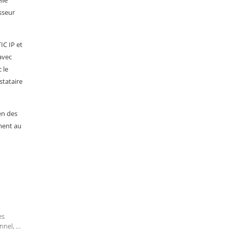
lle
sseur
TIC IP et
avec
 le
stataire
en des
ment au
es
onnel, …