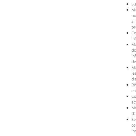
Su
Ma
no
ai
pr
Co
in
Mo
do
in
de
Me
le
d’
Ré
etc
Co
ac
Me
d’
Se
co
in