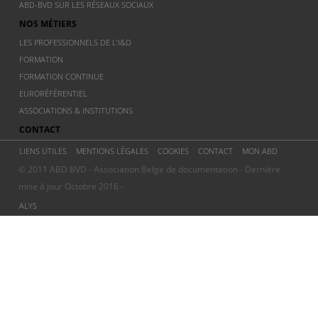
ABD-BVD SUR LES RÉSEAUX SOCIAUX
NOS MÉTIERS
LES PROFESSIONNELS DE L’I&D
FORMATION
FORMATION CONTINUE
EURORÉFÉRENTIEL
ASSOCIATIONS & INSTITUTIONS
CONTACT
LIENS UTILES
MENTIONS LÉGALES
COOKIES
CONTACT
MON ABD
© 2011 ABD BVD - Association Belge de documentation - Dernière
mise à jour Octobre 2016 -
ALYS