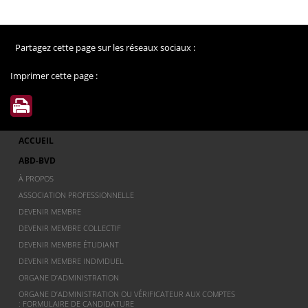
Partagez cette page sur les réseaux sociaux :
Imprimer cette page :
ACCUEIL
ABD-BVD
À PROPOS
ASSOCIATION PROFESSIONNELLE
DEVENIR MEMBRE
DEVENIR MEMBRE COLLECTIF
DEVENIR MEMBRE ÉTUDIANT
DEVENIR MEMBRE INDIVIDUEL
ORGANE D’ADMINISTRATION
ORGANE D’ADMINISTRATION OU VÉRIFICATEUR AUX COMPTES
: FORMULAIRE DE CANDIDATURE