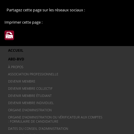
Partagez cette page sur les réseaux sociaux :
Imprimer cette page :
ACCUEIL
ABD-BVD
À PROPOS
ASSOCIATION PROFESSIONNELLE
DEVENIR MEMBRE
DEVENIR MEMBRE COLLECTIF
DEVENIR MEMBRE ÉTUDIANT
DEVENIR MEMBRE INDIVIDUEL
ORGANE D’ADMINISTRATION
ORGANE D’ADMINISTRATION OU VÉRIFICATEUR AUX COMPTES
: FORMULAIRE DE CANDIDATURE
DATES DU CONSEIL D’ADMINISTRATION