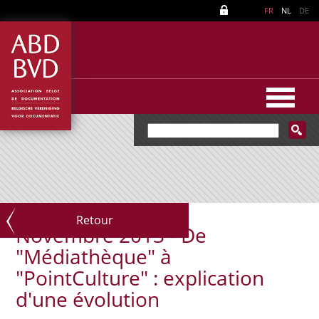
FR
NL
DE
Retour
Novembre 2013 - De
"Médiathèque" à
"PointCulture" : explication
d'une évolution