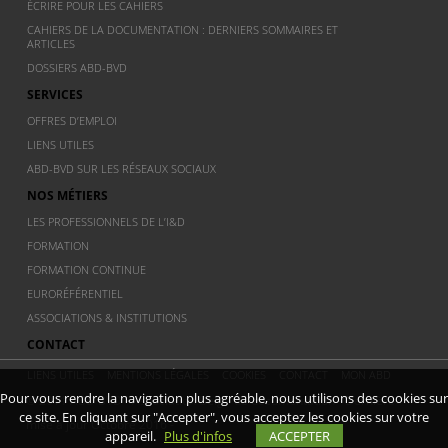
ÉCRIRE POUR LES CAHIERS
CAHIERS DE LA DOCUMENTATION : DERNIERS SOMMAIRES ET
ARTICLES
DOSSIERS ABD-BVD
SERVICES
OFFRES D’EMPLOI
LIENS UTILES
ABD-BVD SUR LES RÉSEAUX SOCIAUX
NOS MÉTIERS
LES PROFESSIONNELS DE L’I&D
FORMATION
FORMATION CONTINUE
EURORÉFÉRENTIEL
ASSOCIATIONS & INSTITUTIONS
CONTACT
LIENS UTILES
MENTIONS LÉGALES
COOKIES
CONTACT
MON ABD
Pour vous rendre la navigation plus agréable, nous utilisons des cookies sur
© 2011 ABD BVD - Association Belge de documentation - Dernière
ce site. En cliquant sur "Accepter", vous acceptez les cookies sur votre
mise à jour Octobre 2016 -
appareil.
Plus d'infos
ACCEPTER