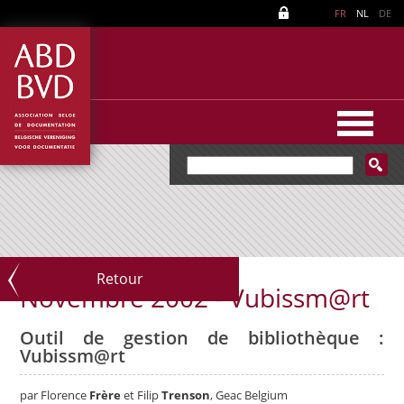
FR
NL
DE
Retour
Novembre 2002 - Vubissm@rt
Outil de gestion de bibliothèque :
Vubissm@rt
par Florence
Frère
et Filip
Trenson
, Geac Belgium