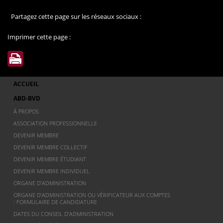
Partagez cette page sur les réseaux sociaux :
Imprimer cette page :
ACCUEIL
ABD-BVD
À PROPOS
ASSOCIATION PROFESSIONNELLE
DEVENIR MEMBRE
DEVENIR MEMBRE COLLECTIF
DEVENIR MEMBRE ÉTUDIANT
DEVENIR MEMBRE INDIVIDUEL
ORGANE D’ADMINISTRATION
ORGANE D’ADMINISTRATION OU VÉRIFICATEUR AUX COMPTES
: FORMULAIRE DE CANDIDATURE
DATES DU CONSEIL D’ADMINISTRATION