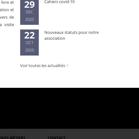
29
Cahiers covid-19
livre et
ation et
DEC
 vers de
2020
 visite
22
Nouveaux statuts pour notre
association
OCT
2020
Voir toutes les actualités
NOS MÉTIERS
CONTACT