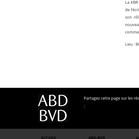
La
KB
de l’écri
son rôl
nouvea
comment
Lieu : 
Partagez cette page sur les r
:
ACCUEIL
ABD-BVD
A