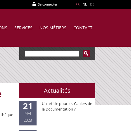
Se connecter
FR
NL
DE
IONS
SERVICES
NOS MÉTIERS
CONTACT
Actualités
e
21
Un article pour les Cahiers de
la Documentation ?
MAI
iothèque
2023