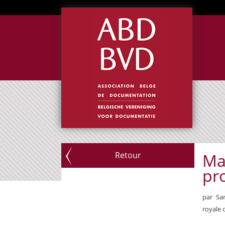
Retour
Mar
pr
par Sa
royale 