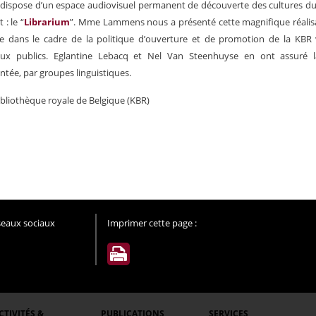
R
dispose d’un espace audiovisuel permanent de découverte des cultures du 
t : le “
Librarium
”. Mme Lammens nous a présenté cette magnifique réalis
e dans le cadre de la politique d’ouverture et de promotion de la KBR
ux publics.
Eglantine Lebacq et Nel Van Steenhuyse en ont assuré la
ée, par groupes linguistiques.
Bibliothèque royale de Belgique (KBR)
éseaux sociaux
Imprimer cette page :
CTIVITÉS &
PUBLICATIONS
SERVICES