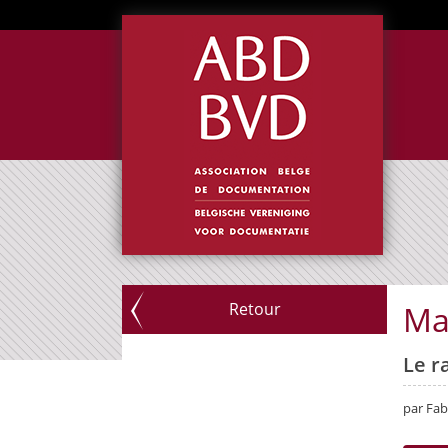
Retour
Mar
Le r
par Fa