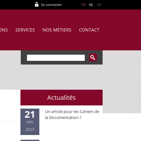
Se connecter
FR
NL
DE
IONS
SERVICES
NOS MÉTIERS
CONTACT
Actualités
21
Un article pour les Cahiers de
la Documentation ?
MAI
2023