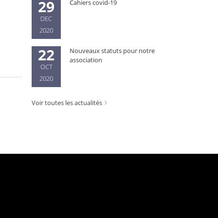
29
Cahiers covid-19
DEC
2020
22
Nouveaux statuts pour notre
association
OCT
2020
Voir toutes les actualités