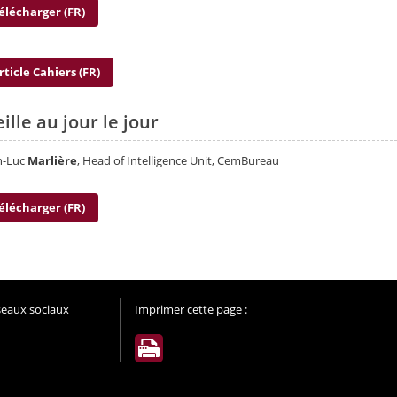
élécharger (FR)
rticle Cahiers (FR)
ille au jour le jour
n-Luc
Marlière
, Head of Intelligence Unit, CemBureau
élécharger (FR)
éseaux sociaux
Imprimer cette page :