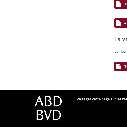
T
A
La ve
par Jea
T
Partagez cette page sur les r
: