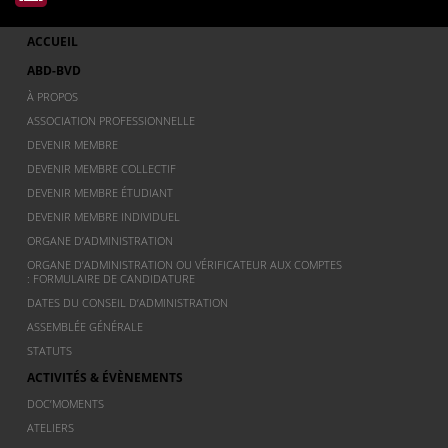
ACCUEIL
ABD-BVD
À PROPOS
ASSOCIATION PROFESSIONNELLE
DEVENIR MEMBRE
DEVENIR MEMBRE COLLECTIF
DEVENIR MEMBRE ÉTUDIANT
DEVENIR MEMBRE INDIVIDUEL
ORGANE D’ADMINISTRATION
ORGANE D’ADMINISTRATION OU VÉRIFICATEUR AUX COMPTES
: FORMULAIRE DE CANDIDATURE
DATES DU CONSEIL D’ADMINISTRATION
ASSEMBLÉE GÉNÉRALE
STATUTS
ACTIVITÉS & ÉVÈNEMENTS
DOC’MOMENTS
ATELIERS