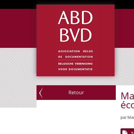
Retour
Mai
éc
par Ma
T