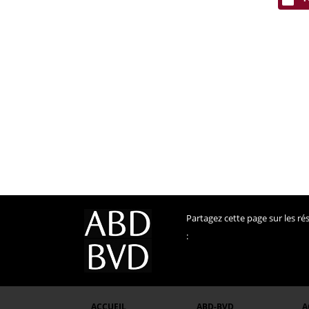
Partagez cette page sur les r
:
ACCUEIL
ABD-BVD
A