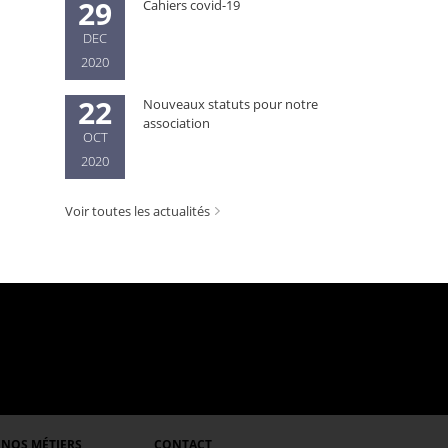
29
Cahiers covid-19
DEC
2020
22
Nouveaux statuts pour notre
association
OCT
2020
Voir toutes les actualités
NOS MÉTIERS
CONTACT