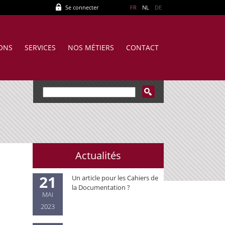
Se connecter
FR
NL
DE
IONS
SERVICES
NOS MÉTIERS
CONTACT
Actualités
21
Un article pour les Cahiers de
la Documentation ?
MAI
2023