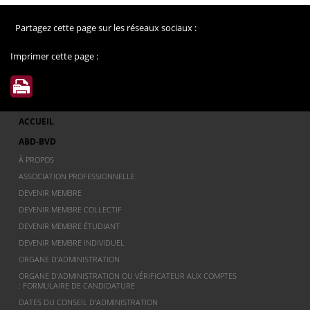
Partagez cette page sur les réseaux sociaux :
Imprimer cette page :
ACCUEIL
ABD-BVD
À PROPOS
ASSOCIATION PROFESSIONNELLE
DEVENIR MEMBRE
DEVENIR MEMBRE COLLECTIF
DEVENIR MEMBRE ÉTUDIANT
DEVENIR MEMBRE INDIVIDUEL
ORGANE D’ADMINISTRATION
ORGANE D’ADMINISTRATION OU VÉRIFICATEUR AUX COMPTES
: FORMULAIRE DE CANDIDATURE
DATES DU CONSEIL D’ADMINISTRATION