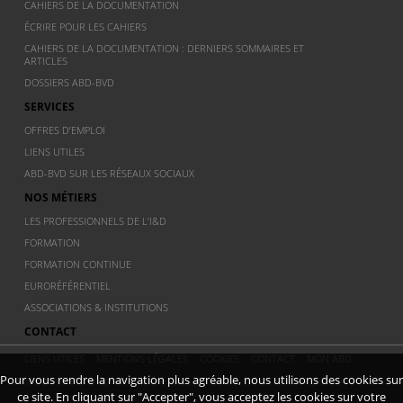
CAHIERS DE LA DOCUMENTATION
ÉCRIRE POUR LES CAHIERS
CAHIERS DE LA DOCUMENTATION : DERNIERS SOMMAIRES ET
ARTICLES
DOSSIERS ABD-BVD
SERVICES
OFFRES D’EMPLOI
LIENS UTILES
ABD-BVD SUR LES RÉSEAUX SOCIAUX
NOS MÉTIERS
LES PROFESSIONNELS DE L’I&D
FORMATION
FORMATION CONTINUE
EURORÉFÉRENTIEL
ASSOCIATIONS & INSTITUTIONS
CONTACT
LIENS UTILES
MENTIONS LÉGALES
COOKIES
CONTACT
MON ABD
Pour vous rendre la navigation plus agréable, nous utilisons des cookies sur
© 2011 ABD BVD - Association Belge de documentation - Dernière
ce site. En cliquant sur "Accepter", vous acceptez les cookies sur votre