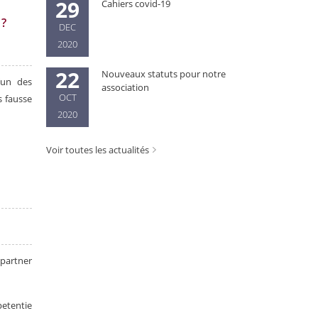
29
Cahiers covid-19
 ?
DEC
2020
22
Nouveaux statuts pour notre
’un des
association
OCT
s fausse
2020
Voir toutes les actualités
 partner
petentie