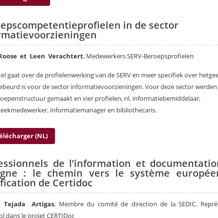
epscompetentieprofielen in de sector
rmatievoorzieningen
oose et Leen Verachtert
, Medewerkers SERV-Beroepsprofielen
ikel gaat over de profielenwerking van de SERV en meer specifiek over hetge
ebeurd is voor de sector informatievoorzieningen. Voor deze sector werden
oepenstructuur gemaakt en vier profielen, nl. informatiebemiddelaar,
heekmedewerker, informatiemanager en bibliothecaris.
élécharger (NL)
essionnels de l’information et documentati
agne : le chemin vers le système europée
ification de Certidoc
 Tejada Artigas
,
Membre du comité de direction de la SEDIC. Repré
l dans le projet CERTIDoc