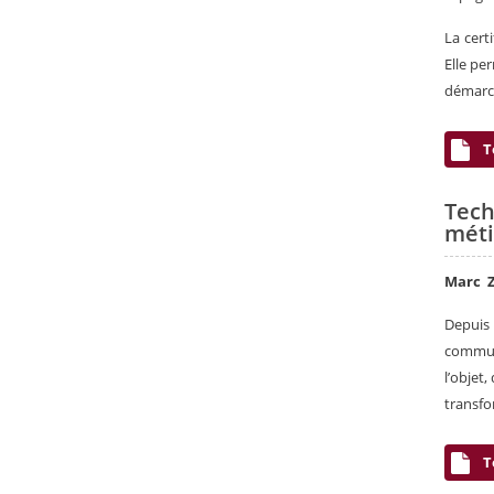
La cert
Elle pe
démarch
T
Tech
méti
Marc 
Depuis 
communi
l’objet,
transfo
T