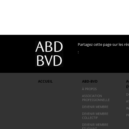
Partagez cette page sur les r
:
ACCUEIL
ABD-BVD
A
É
À PROPOS
D
ASSOCIATION
PROFESSIONNELLE
A
DEVENIR MEMBRE
I
DEVENIR MEMBRE
P
COLLECTIF
DEVENIR MEMBRE
ÉTUDIANT