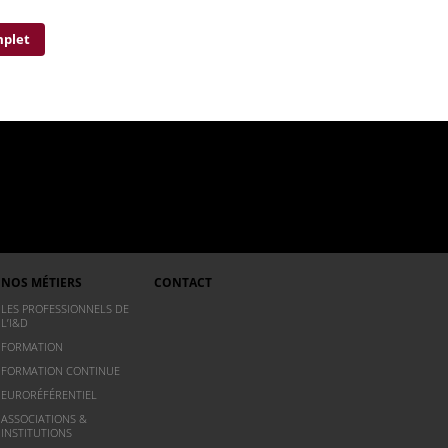
mplet
NOS MÉTIERS
CONTACT
LES PROFESSIONNELS DE
L’I&D
FORMATION
FORMATION CONTINUE
EURORÉFÉRENTIEL
ASSOCIATIONS &
INSTITUTIONS