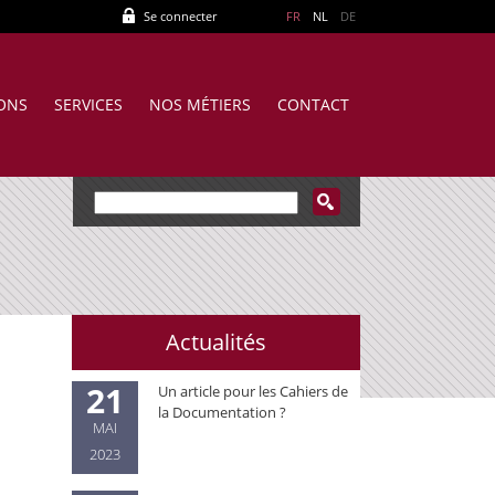
Se connecter
FR
NL
DE
IONS
SERVICES
NOS MÉTIERS
CONTACT
Actualités
21
Un article pour les Cahiers de
la Documentation ?
MAI
2023