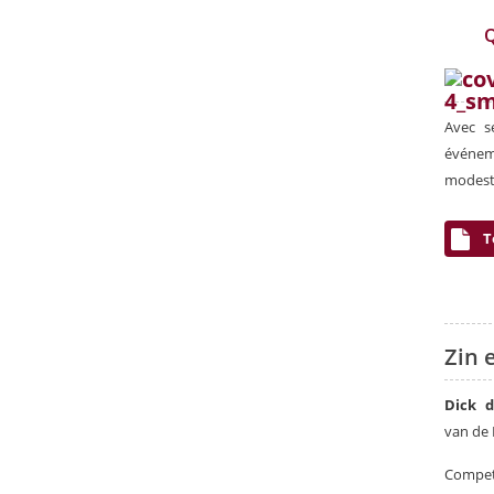
Q
Avec s
événeme
modesti
T
Zin 
Dick d
van de 
Compete