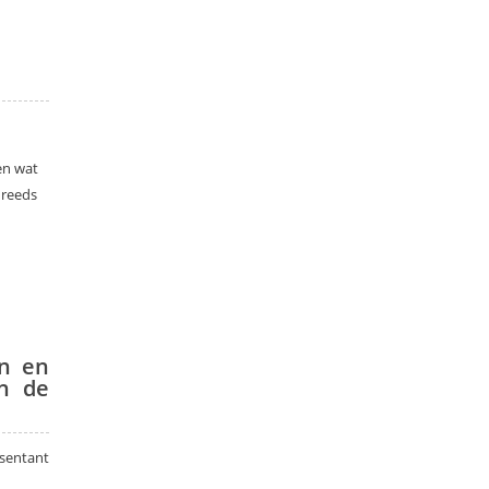
en wat
 reeds
on en
n de
sentant