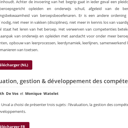
 inhoudt. Achter de invoering van het begrip gaat in ieder geval een pleid
eroepsgericht opleiden en onderwijs schuil, afgeleid van de be
ingsbekwaamheid van beroepsbeoefenaren. Er is een andere ordening
f nodig, niet meer in vakken (disciplines), niet meer in kennis los van vaard
l staat het leren van het beroep. Het verwerven van competenties bete
 aanpak van onderwijs en opleiden met aandacht voor onder meer beroe
ten, opbouw van leerprocessen, leerdynamiek, leerlijnen, samenwerkend 
manieren van toetsen.
élécharger (NL)
uation, gestion & développement des compét
eth De Vos
et
Monique Watelet
 Urval a choisi de présenter trois sujets : l’évaluation, la gestion des compét
développements.
élécharger FR