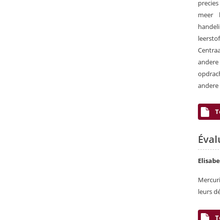
precies
meer b
handel
leersto
Centraa
andere
opdrach
andere 
T
Éval
Elisab
Mercuri
leurs 
T