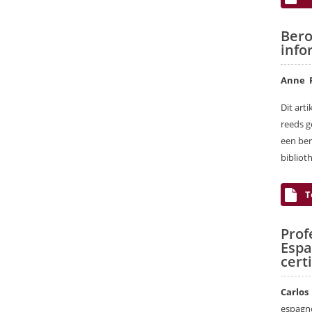
Bero
info
Anne R
Dit art
reeds g
een ber
bibliot
T
Prof
Esp
cert
Carlos
espagno