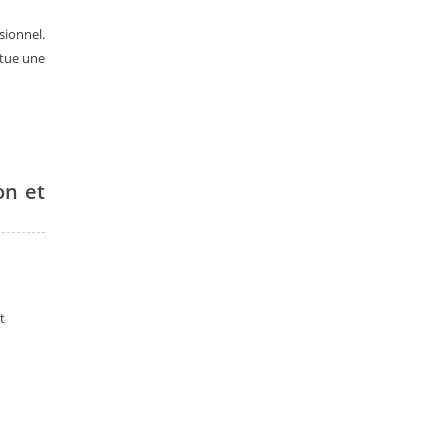
sionnel.
itue une
on et
t