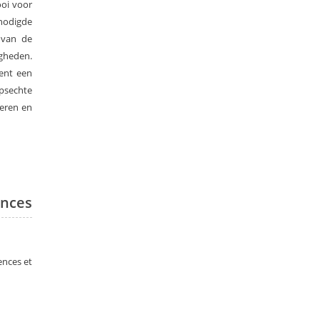
ooi voor
nodigde
 van de
igheden.
kent een
psechte
leren en
ences
ences et