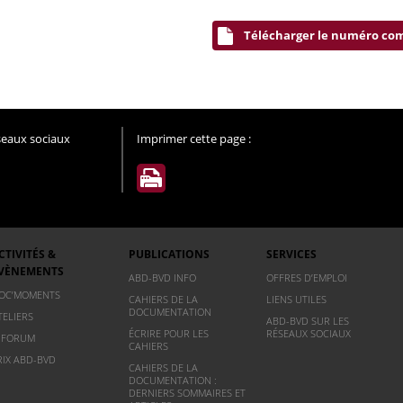
Télécharger le numéro co
éseaux sociaux
Imprimer cette page :
CTIVITÉS &
PUBLICATIONS
SERVICES
VÈNEMENTS
ABD-BVD INFO
OFFRES D’EMPLOI
OC’MOMENTS
CAHIERS DE LA
LIENS UTILES
DOCUMENTATION
TELIERS
ABD-BVD SUR LES
ÉCRIRE POUR LES
RÉSEAUX SOCIAUX
NFORUM
CAHIERS
RIX ABD-BVD
CAHIERS DE LA
DOCUMENTATION :
DERNIERS SOMMAIRES ET