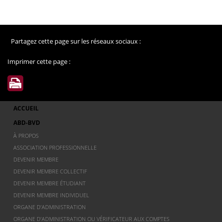
Partagez cette page sur les réseaux sociaux :
Imprimer cette page :
ACCUEIL
ABD-BVD
À PROPOS
ASSOCIATION PROFESSIONNELLE
DEVENIR MEMBRE
DEVENIR MEMBRE COLLECTIF
DEVENIR MEMBRE ÉTUDIANT
DEVENIR MEMBRE INDIVIDUEL
ORGANE D’ADMINISTRATION
ORGANE D’ADMINISTRATION OU VÉRIFICATEUR AUX COMPTES