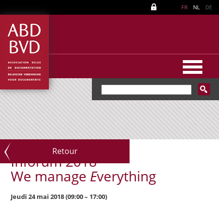
FR
NL
DE
Retour
Inforum 2018
We manage
E
verything
Jeudi 24 mai 2018 (09:00 – 17:00)