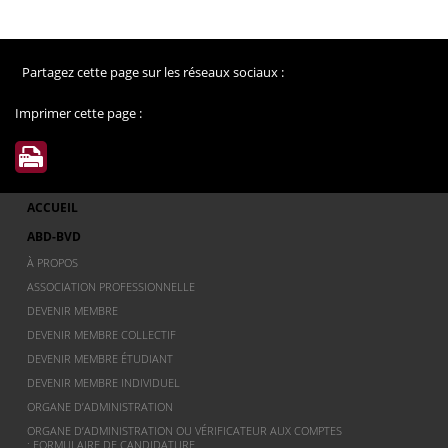
Partagez cette page sur les réseaux sociaux :
Imprimer cette page :
ACCUEIL
ABD-BVD
À PROPOS
ASSOCIATION PROFESSIONNELLE
DEVENIR MEMBRE
DEVENIR MEMBRE COLLECTIF
DEVENIR MEMBRE ÉTUDIANT
DEVENIR MEMBRE INDIVIDUEL
ORGANE D’ADMINISTRATION
ORGANE D’ADMINISTRATION OU VÉRIFICATEUR AUX COMPTES
: FORMULAIRE DE CANDIDATURE