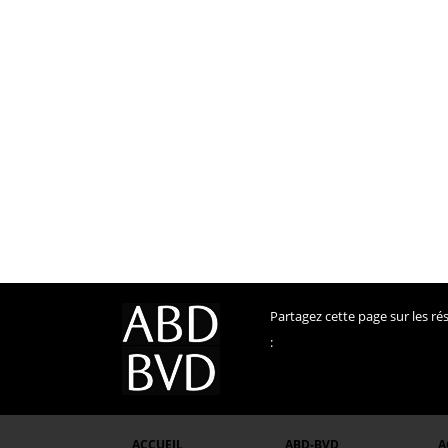
Partagez cette page sur les r
:
ACCUEIL
ABD-BVD
A