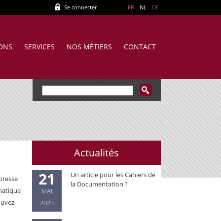
Se connecter
FR
NL
DE
IONS
SERVICES
NOS MÉTIERS
CONTACT
Actualités
21
Un article pour les Cahiers de
 presse
la Documentation ?
ématique
MAI
ouvez
2023