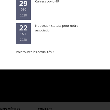
29
Cahiers covid-19
DEC
2020
22
Nouveaux statuts pour notre
association
OCT
2020
Voir toutes les actualités
NOS MÉTIERS
CONTACT