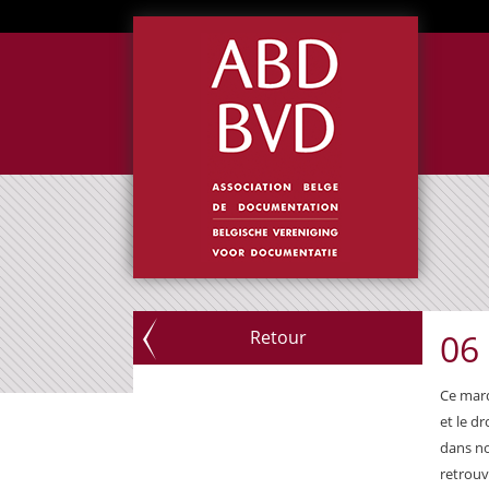
Retour
06
Ce mard
et le d
dans no
retrouv