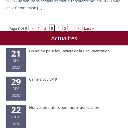
l’ULB. Elle débute sa carrière en tant qu’archiviste pour la DG COMM
de la Commission […]
Page 3 of 9
«
1
2
3
4
5
...
»
Last »
Actualités
21
Un article pour les Cahiers de la Documentation ?
MAI
2023
29
Cahiers covid-19
DEC
2020
22
Nouveaux statuts pour notre association
OCT
2020