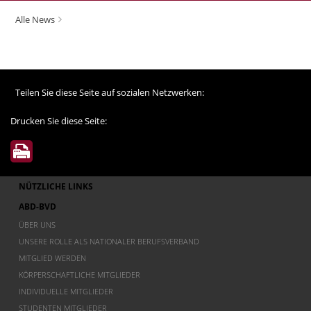
Alle News
Teilen Sie diese Seite auf sozialen Netzwerken:
Drucken Sie diese Seite:
NÜTZLICHE LINKS
ABD-BVD
ÜBER UNS
UNSERE ROLLE ALS NATIONALER BERUFSVERBAND
MITGLIED WERDEN
KÖRPERSCHAFTLICHE MITGLIEDER
INDIVIDUELLE MITGLIEDER
STUDENTEN MITGLIEDER