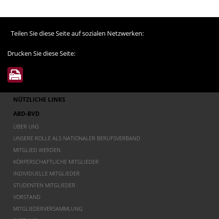
Teilen Sie diese Seite auf sozialen Netzwerken:
Drucken Sie diese Seite:
NÜTZLICHE LINKS
ABD-BVD
ÜBER UNS
UNSERE ROLLE ALS NATIONALER BERUFSVERBAND
MITGLIED WERDEN
KÖRPERSCHAFTLICHE MITGLIEDER
INDIVIDUELLE MITGLIEDER
STUDENTEN MITGLIEDER
VORSTAND
MITGLIEDERVERSAMMLUNG