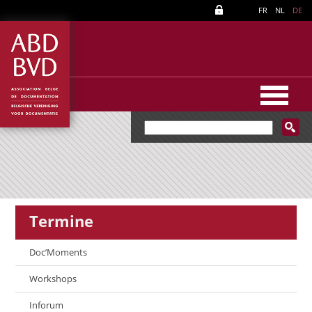
FR
NL
DE
Termine
Doc’Moments
Workshops
Inforum