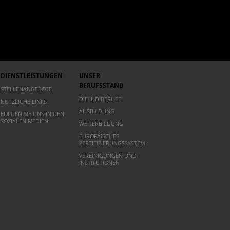
DIENSTLEISTUNGEN
UNSER
BERUFSSTAND
STELLENANGEBOTE
DIE IUD BERUFE
NÜTZLICHE LINKS
AUSBILDUNG
FOLGEN SIE UNS IN DEN
SOZIALEN MEDIEN
WEITERBILDUNG
EUROPÄISCHES
ZERTIFIZIERUNGSSYSTEM
VEREINIGUNGEN UND
INSTITUTIONEN