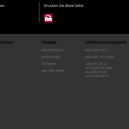
len
Drucken Sie diese Seite:
ONTAKT
TERMINE
VERÖFFENTLICHUNGEN
DOC’MOMENTS
ABD-BVD-INFO
WORKSHOPS
ABD-BVD DOSSIERS
INFORUM
CAHIERS DE LA
DOCUMENTATION /
ABD-BVD-PREIS
BLADEN VOOR
DOCUMENTATIE