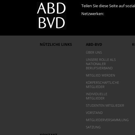
Teilen Sie diese Seite auf sozia
Netzwerken:
NÜTZLICHE LINKS
ABD-BVD
K
ÜBER UNS
UNSERE ROLLE ALS
NATIONALER
BERUFSVERBAND
MITGLIED WERDEN
KÖRPERSCHAFTLICHE
MITGLIEDER
INDIVIDUELLE
MITGLIEDER
STUDENTEN MITGLIEDER
VORSTAND
MITGLIEDERVERSAMMLUNG
SATZUNG