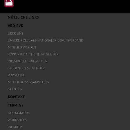
NÜTZLICHE LINKS
ABD-BVD
ÜBER UNS
UNSERE ROLLE ALS NATIONALER BERUFSVERBAND
MITGLIED WERDEN
KÖRPERSCHAFTLICHE MITGLIEDER
INDIVIDUELLE MITGLIEDER
STUDENTEN MITGLIEDER
VORSTAND
MITGLIEDERVERSAMMLUNG
SATZUNG
KONTAKT
TERMINE
DOC’MOMENTS
WORKSHOPS
INFORUM