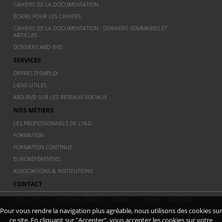
CAHIERS DE LA DOCUMENTATION
ÉCRIRE POUR LES CAHIERS
CAHIERS DE LA DOCUMENTATION : DERNIERS SOMMAIRES ET
ARTICLES
DOSSIERS ABD-BVD
SERVICES
OFFRES D’EMPLOI
LIENS UTILES
ABD-BVD SUR LES RÉSEAUX SOCIAUX
NOS MÉTIERS
LES PROFESSIONNELS DE L’I&D
FORMATION
FORMATION CONTINUE
EURORÉFÉRENTIEL
ASSOCIATIONS & INSTITUTIONS
CONTACT
LIENS UTILES
MENTIONS LÉGALES
COOKIES
CONTACT
MON ABD
Pour vous rendre la navigation plus agréable, nous utilisons des cookies sur
© 2011 ABD BVD - Association Belge de documentation - Dernière
ce site. En cliquant sur "Accepter", vous acceptez les cookies sur votre