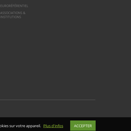
EURORÉFÉRENTIEL
ASSOCIATIONS &
INSTITUTIONS
okies sur votre appareil.
Plus d'infos
ACCEPTER
ALYS