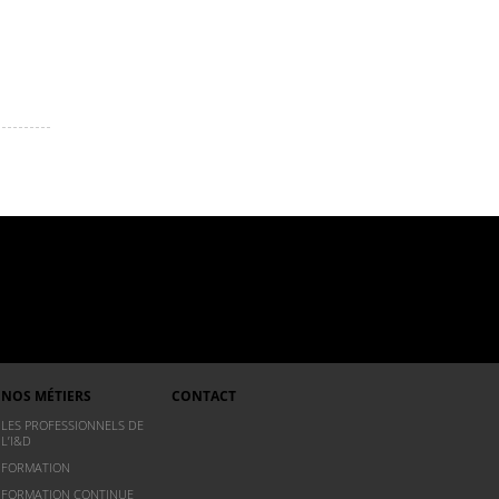
NOS MÉTIERS
CONTACT
LES PROFESSIONNELS DE
L’I&D
FORMATION
FORMATION CONTINUE