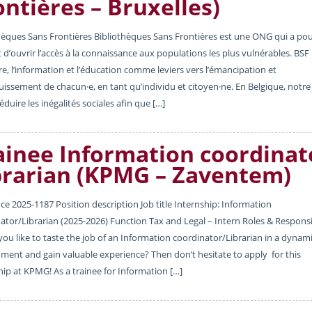
ontières – Bruxelles)
hèques Sans Frontières Bibliothèques Sans Frontières est une ONG qui a po
d’ouvrir l’accès à la connaissance aux populations les plus vulnérables. BSF u
ure, l’information et l’éducation comme leviers vers l’émancipation et
uissement de chacun·e, en tant qu’individu et citoyen·ne. En Belgique, notre 
éduire les inégalités sociales afin que […]
ainee Information coordinat
brarian (KPMG – Zaventem)
ce 2025-1187 Position description Job title Internship: Information
ator/Librarian (2025-2026) Function Tax and Legal – Intern Roles & Responsi
ou like to taste the job of an Information coordinator/Librarian in a dynam
ment and gain valuable experience? Then don’t hesitate to apply for this
hip at KPMG! As a trainee for Information […]