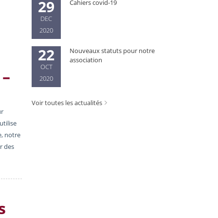
29
Cahiers covid-19
DEC
2020
22
Nouveaux statuts pour notre
association
OCT
 –
2020
Voir toutes les actualités
ur
tilise
e, notre
er des
s