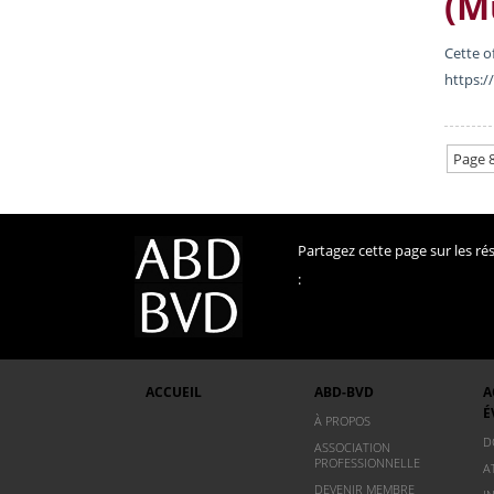
(M
Cette o
https:
Page 8
Partagez cette page sur les r
:
ACCUEIL
ABD-BVD
A
É
À PROPOS
D
ASSOCIATION
PROFESSIONNELLE
A
DEVENIR MEMBRE