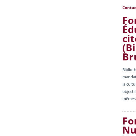
Contac
Fo
Éd
ci
(B
Br
Bibliot
mandat 
la cult
objectif
mêmes 
Fo
Nu