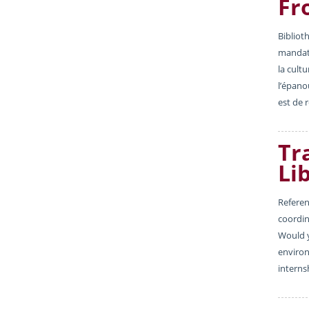
Fr
Bibliot
mandat 
la cult
l’épano
est de r
Tr
Li
Referen
coordin
Would y
environ
interns