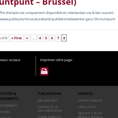
untpunt – Brussel)
ffre d’emploi est uniquement disponible en néerlandais via le lien suivant :
//www.publiq.be/nl/vacaturebank/publieksmedewerker-geco-50-muntpunt
 of 8
« First
«
...
4
5
6
7
8
éseaux sociaux
Imprimer cette page :
CTIVITÉS &
PUBLICATIONS
SERVICES
VÈNEMENTS
ABD-BVD INFO
OFFRES D’EMPLOI
OC’MOMENTS
CAHIERS DE LA
LIENS UTILES
DOCUMENTATION
TELIERS
ABD-BVD SUR LES
ÉCRIRE POUR LES
RÉSEAUX SOCIAUX