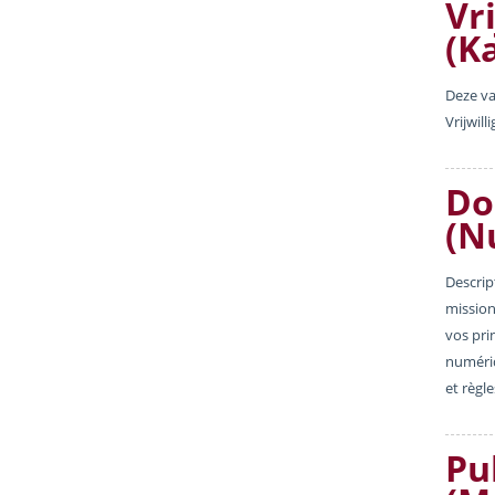
Vri
(K
Deze va
Vrijwill
Do
(N
Descrip
mission
vos pri
numériq
et règl
Pu