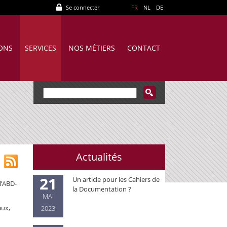
Se connecter
FR
NL
DE
IONS
SERVICES
NOS MÉTIERS
CONTACT
Actualités
21
Un article pour les Cahiers de
l’ABD-
la Documentation ?
MAI
aux,
2023