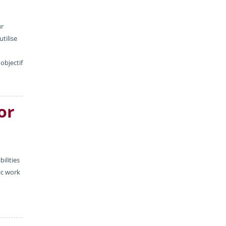
ur
tilise
objectif
or
bilities
ic work